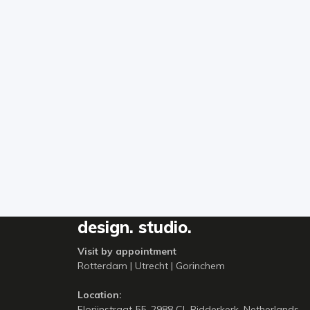
design. studio.
Visit by appointment
Rotterdam | Utrecht | Gorinchem
Location:
Florijnstraat 55, 2988 CL Ridderkerk, Netherlands