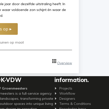
 jaar door dezelfde uitstraling heeft. In
en waar voldoende zon schijnt én waar de
d.
s op ▸
tuinen op maat
Overview
DK·VDW
information.
 Groenmeesters
Projects
esters is a full-service agency
Workflow
landscapes, transforming private
Designers
utdoor spaces into unique living
Terms & Conditions
om design to execution,
Knowledge base