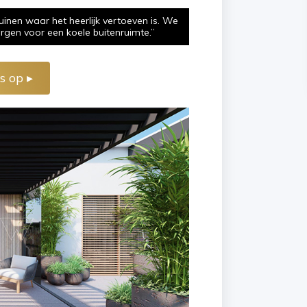
en waar het heerlijk vertoeven is. We
gen voor een koele buitenruimte.”
s op ▸