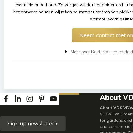
eventuele onderhoud. Zo zorgen wij dat het dakterras het hele
het ontwerp houden wij rekening met het creëren van plekk
warmte wordt gefilter
Neem contact met on
Meer over Dakterrassen en dak
About V
About VDK·VDW
VDK·VDW Groenme
for gardens and 
Sign up newsletter ▸
and commercial o
environments. Fr