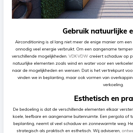
Gebruik natuurlijke 
Airconditioning is al lang niet meer de enige manier om een
onnodig veel energie verbruikt. Om een aangename temperat
verschillende mogelijkheden.
VDK·VDW
creëert schaduw op pl
natuurlijke elementen zoals wind en water voor een verkoelen
naar de mogelijkheden en wensen. Dat is het vertrekpunt vo
vinden we in beplanting, maar ook vormen van overkapping
verkoeling.
Esthetisch en pra
De bedoeling is dat de verschillende elementen elkaar verste
koele, leefbare en aangename buitenruimte. Een pergola of tu
beplanting, neemt al veel schaduw en zonnewarmte weg. Het
strategisch als praktisch en esthetisch. Wij adviseren,
ontw