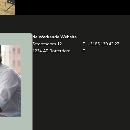
de Werkende Website
Straatnaam 12
T
+3185 130 42 27
1234 AB Rotterdam
E
info@vdkvdw.design
» Route