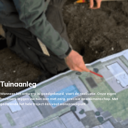
Tuinaanleg
Wanneer het ontwerp is goedgekeurd, start de realisatie. Onze eigen
hoveniers leggen uw tuin aan met zorg, precisie en vakmanschap. Met
gedurende het hele traject één vast aanspreekpunt.