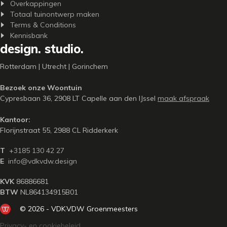
Overkappingen
Totaal tuinontwerp maken
Terms & Conditions
Kennisbank
design. studio.
Rotterdam | Utrecht | Gorinchem
Bezoek onze Woontuin
Cypresbaan 36, 2908 LT Capelle aan den IJssel
maak afspraak
Kantoor:
Florijnstraat 55, 2988 CL Ridderkerk
T
+3185 130 42 27
E
info@vdkvdw.design
KVK
86886681
BTW
NL864134915B01
© 2026 - VDK·VDW Groenmeesters
Privacy- en cookiebeleid