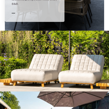
B&B.
—