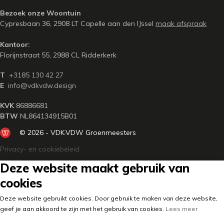
Bezoek onze Woontuin
Cypresbaan 36, 2908 LT Capelle aan den IJssel
maak afspraak
Kantoor:
Florijnstraat 55, 2988 CL Ridderkerk
T
+3185 130 42 27
E
info@vdkvdw.design
KVK
86886681
BTW
NL864134915B01
© 2026 - VDK·VDW Groenmeesters
Privacy- en cookiebeleid
Deze website maakt gebruik van
cookies
Deze website gebruikt cookies. Door gebruik te maken van deze website,
geef je aan akkoord te zijn met het gebruik van cookies.
Lees meer