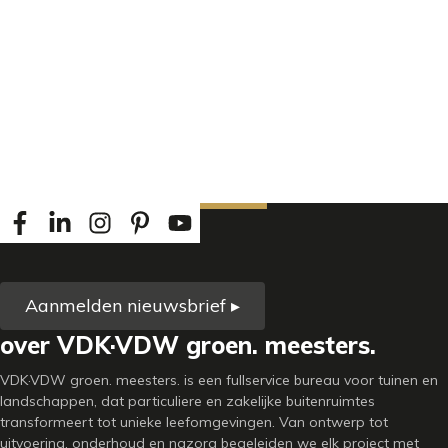
Aanmelden nieuwsbrief ▸
over VDK·VDW groen. meesters.
VDK·VDW groen. meesters. is een fullservice bureau voor tuinen en
landschappen, dat particuliere en zakelijke buitenruimtes
transformeert tot unieke leefomgevingen. Van ontwerp tot
uitvoering, onderhoud en nazorg begeleiden we elk project met