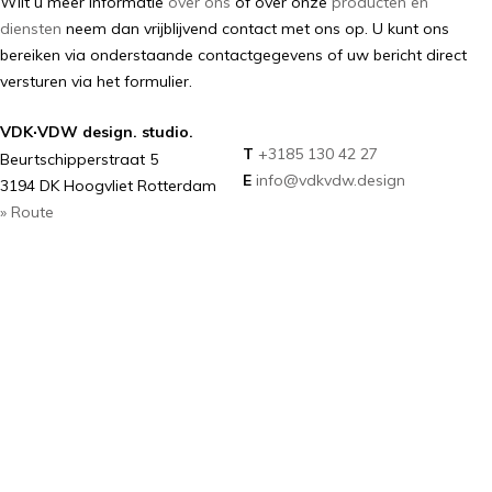
Wilt u meer informatie
over ons
of over onze
producten en
diensten
neem dan vrijblijvend contact met ons op. U kunt ons
bereiken via onderstaande contactgegevens of uw bericht direct
versturen via het formulier.
·
VDK
VDW design. studio.
T
+3185 130 42 27
Beurtschipperstraat 5
E
info@vdkvdw.design
3194 DK Hoogvliet Rotterdam
» Route